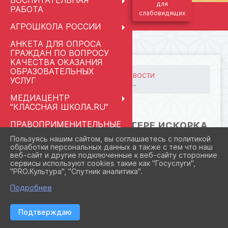
ВОСПИТАТЕЛЬНАЯ
для
РАБОТА
слабовидящих
АГРОШКОЛА РОССИИ
АНКЕТА ДЛЯ ОПРОСА
ГРАЖДАН ПО ВОПРОСУ
КАЧЕСТВА ОКАЗАНИЯ
ОБРАЗОВАТЕЛЬНЫХ
ГЛАВНАЯ
МЕРОПРИЯТИЯ
НОВОСТИ
УСЛУГ
День семьи 👨‍❤️‍👨 в лагере ...
МЕДИАЦЕНТР
"КЛАССНАЯ ШКОЛА.RU"
18.06.2026 19:13
ПРАВОПРИМЕНИТЕЛЬНЫЕ
ДЕНЬ СЕМЬИ 👨‍❤️‍👨 В ЛАГЕРЕ ИСКОРКА
ПРОЦЕДУРЫ
Пользуясь нашим сайтом, вы соглашаетесь с политикой
обработки персональных данных а также с тем что наш
СВЕДЕНИЯ ОБ
веб-сайт и другие подключенные к веб-сайту сторонние
ОРГАНИЗАЦИИ ОТДЫХА
сервисы используют cookies такие как "Госуслуги",
ДЕТЕЙ И ИХ
"PRO.Культура", "Спутник аналитика".
ОЗДОРОВЛЕНИЯ
Подробнее
ПЕДАГОГАМ И
СОТРУДНИКАМ
Подтверждаю
ШКОЛЬНЫЙ