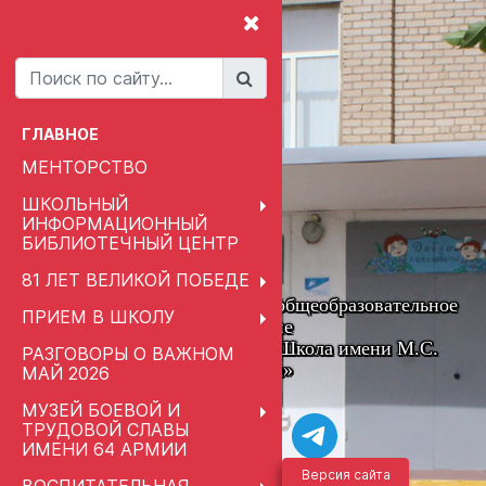
ГЛАВНОЕ
МЕНТОРСТВО
ШКОЛЬНЫЙ
ИНФОРМАЦИОННЫЙ
БИБЛИОТЕЧНЫЙ ЦЕНТР
81 ЛЕТ ВЕЛИКОЙ ПОБЕДЕ
Муниципальное автономное общеобразовательное
ПРИЕМ В ШКОЛУ
учреждение
«Привольненская Средняя Школа имени М.С.
РАЗГОВОРЫ О ВАЖНОМ
Шумилова»
МАЙ 2026
МУЗЕЙ БОЕВОЙ И
ТРУДОВОЙ СЛАВЫ
ИМЕНИ 64 АРМИИ
Версия сайта