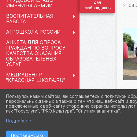
ТРУДОВОЙ СЛАВЫ
для
ИМЕНИ 64 АРМИИ
21.04.
слабовидящих
ВОСПИТАТЕЛЬНАЯ
РАБОТА
АГРОШКОЛА РОССИИ
АНКЕТА ДЛЯ ОПРОСА
ГРАЖДАН ПО ВОПРОСУ
КАЧЕСТВА ОКАЗАНИЯ
ОБРАЗОВАТЕЛЬНЫХ
УСЛУГ
МЕДИАЦЕНТР
"КЛАССНАЯ ШКОЛА.RU"
ПРАВОПРИМЕНИТЕЛЬНЫЕ
ПРОЦЕДУРЫ
Пользуясь нашим сайтом, вы соглашаетесь с политикой обр
персональных данных а также с тем что наш веб-сайт и др
подключенные к веб-сайту сторонние сервисы используют 
СВЕДЕНИЯ ОБ
как "Госуслуги", "PRO.Культура", "Спутник аналитика".
ОРГАНИЗАЦИИ ОТДЫХА
ДЕТЕЙ И ИХ
Подробнее
ОЗДОРОВЛЕНИЯ
ПЕДАГОГАМ И
Подтверждаю