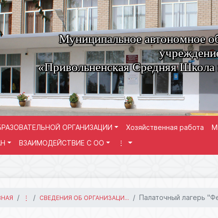
Муниципальное автономное о
учреждени
«Привольненская Средняя Школа
БРАЗОВАТЕЛЬНОЙ ОРГАНИЗАЦИИ
Хозяйственная работа
М
АН
ВЗАИМОДЕЙСТВИЕ С ОО
⋮
Палаточный лагерь "Фе
ВНАЯ
⋮
СВЕДЕНИЯ ОБ ОРГАНИЗАЦИ...