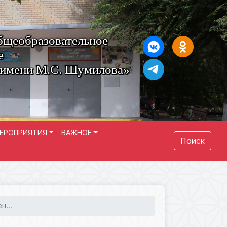
бщеобразовательное
е
 имени М.С. Шумилова»
ЕРОПРИЯТИЯ
ВАЖНОЕ
Поиск
н...