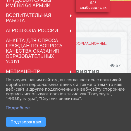
ТРУДОВОЙ СЛАВЫ
для
ИМЕНИ 64 АРМИИ
слабовидящих
ВОСПИТАТЕЛЬНАЯ
РАБОТА
АГРОШКОЛА РОССИИ
АНКЕТА ДЛЯ ОПРОСА
ГЛАВНАЯ
⋮
ШКОЛЬНЫЙ ИНФОРМАЦИОННЫ...
ГРАЖДАН ПО ВОПРОСУ
фото и мероприятия
КАЧЕСТВА ОКАЗАНИЯ
ОБРАЗОВАТЕЛЬНЫХ
УСЛУГ
04.06.2026 22:04
57
МЕДИАЦЕНТР
ФОТО И МЕРОПРИЯТИЯ
"КЛАССНАЯ ШКОЛА.RU"
Пользуясь нашим сайтом, вы соглашаетесь с политикой
обработки персональных данных а также с тем что наш
ПРАВОПРИМЕНИТЕЛЬНЫЕ
веб-сайт и другие подключенные к веб-сайту сторонние
ПРОЦЕДУРЫ
сервисы используют cookies такие как "Госуслуги",
"PRO.Культура", "Спутник аналитика".
СВЕДЕНИЯ ОБ
ОРГАНИЗАЦИИ ОТДЫХА
Подробнее
ДЕТЕЙ И ИХ
ОЗДОРОВЛЕНИЯ
Подтверждаю
ПЕДАГОГАМ И