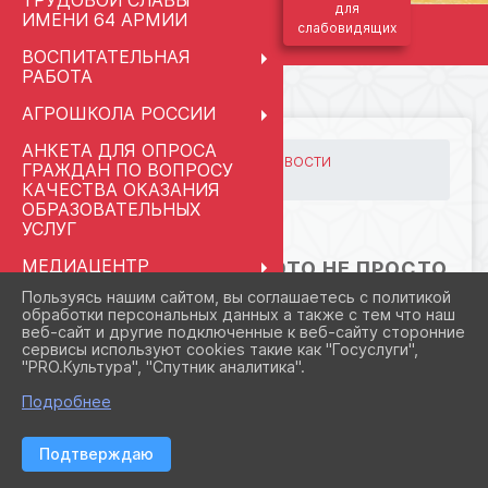
ТРУДОВОЙ СЛАВЫ
для
ИМЕНИ 64 АРМИИ
слабовидящих
ВОСПИТАТЕЛЬНАЯ
РАБОТА
АГРОШКОЛА РОССИИ
АНКЕТА ДЛЯ ОПРОСА
ГЛАВНАЯ
МЕРОПРИЯТИЯ
НОВОСТИ
ГРАЖДАН ПО ВОПРОСУ
«Путь к успеху» — это ...
КАЧЕСТВА ОКАЗАНИЯ
ОБРАЗОВАТЕЛЬНЫХ
УСЛУГ
04.06.2026 19:52
МЕДИАЦЕНТР
«ПУТЬ К УСПЕХУ» — ЭТО НЕ ПРОСТО
"КЛАССНАЯ ШКОЛА.RU"
ФОРМАЛЬНОЕ МЕРОПРИЯТИЕ, А
Пользуясь нашим сайтом, вы соглашаетесь с политикой
МОЩНЫЙ ПЕДАГОГИЧЕСКИЙ
обработки персональных данных а также с тем что наш
ПРАВОПРИМЕНИТЕЛЬНЫЕ
веб-сайт и другие подключенные к веб-сайту сторонние
ИНСТРУМЕНТ.📣
ПРОЦЕДУРЫ
сервисы используют cookies такие как "Госуслуги",
"PRO.Культура", "Спутник аналитика".
СВЕДЕНИЯ ОБ
ОРГАНИЗАЦИИ ОТДЫХА
Подробнее
ДЕТЕЙ И ИХ
ОЗДОРОВЛЕНИЯ
Подтверждаю
ПЕДАГОГАМ И