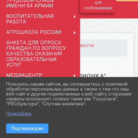
ТРУДОВОЙ СЛАВЫ
для
ИМЕНИ 64 АРМИИ
слабовидящих
ВОСПИТАТЕЛЬНАЯ
РАБОТА
АГРОШКОЛА РОССИИ
АНКЕТА ДЛЯ ОПРОСА
ГЛАВНАЯ
МЕРОПРИЯТИЯ
НОВОСТИ
ГРАЖДАН ПО ВОПРОСУ
"Россия- чемпионка"
КАЧЕСТВА ОКАЗАНИЯ
ОБРАЗОВАТЕЛЬНЫХ
УСЛУГ
03.06.2026 19:35
МЕДИАЦЕНТР
"РОССИЯ- ЧЕМПИОНКА"
"КЛАССНАЯ ШКОЛА.RU"
Пользуясь нашим сайтом, вы соглашаетесь с политикой
обработки персональных данных а также с тем что наш
ПРАВОПРИМЕНИТЕЛЬНЫЕ
веб-сайт и другие подключенные к веб-сайту сторонние
ПРОЦЕДУРЫ
сервисы используют cookies такие как "Госуслуги",
"PRO.Культура", "Спутник аналитика".
СВЕДЕНИЯ ОБ
ОРГАНИЗАЦИИ ОТДЫХА
Подробнее
ДЕТЕЙ И ИХ
ОЗДОРОВЛЕНИЯ
Подтверждаю
ПЕДАГОГАМ И