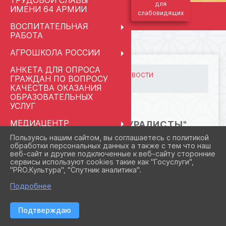
ТРУДОВОЙ СЛАВЫ
для
ИМЕНИ 64 АРМИИ
слабовидящих
ВОСПИТАТЕЛЬНАЯ
РАБОТА
АГРОШКОЛА РОССИИ
АНКЕТА ДЛЯ ОПРОСА
ГЛАВНАЯ
МЕРОПРИЯТИЯ
НОВОСТИ
ГРАЖДАН ПО ВОПРОСУ
Клуб "Юные натуралисты"
КАЧЕСТВА ОКАЗАНИЯ
ОБРАЗОВАТЕЛЬНЫХ
УСЛУГ
23.03.2026 16:53
МЕДИАЦЕНТР
КЛУБ "ЮНЫЕ НАТУРАЛИСТЫ"
"КЛАССНАЯ ШКОЛА.RU"
Пользуясь нашим сайтом, вы соглашаетесь с политикой
обработки персональных данных а также с тем что наш
ПРАВОПРИМЕНИТЕЛЬНЫЕ
веб-сайт и другие подключенные к веб-сайту сторонние
ПРОЦЕДУРЫ
сервисы используют cookies такие как "Госуслуги",
"PRO.Культура", "Спутник аналитика".
СВЕДЕНИЯ ОБ
ОРГАНИЗАЦИИ ОТДЫХА
Подробнее
ДЕТЕЙ И ИХ
ОЗДОРОВЛЕНИЯ
Подтверждаю
ПЕДАГОГАМ И