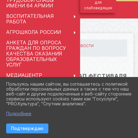
ТРУДОВОЙ СЛАВЫ
для
ИМЕНИ 64 АРМИИ
слабовидящих
ВОСПИТАТЕЛЬНАЯ
РАБОТА
АГРОШКОЛА РОССИИ
АНКЕТА ДЛЯ ОПРОСА
ГЛАВНАЯ
МЕРОПРИЯТИЯ
НОВОСТИ
ГРАЖДАН ПО ВОПРОСУ
Муниципальный этап фес...
КАЧЕСТВА ОКАЗАНИЯ
ОБРАЗОВАТЕЛЬНЫХ
УСЛУГ
02.03.2026 18:15
МЕДИАЦЕНТР
МУНИЦИПАЛЬНЫЙ ЭТАП ФЕСТИВАЛЯ
"КЛАССНАЯ ШКОЛА.RU"
«ВОЛШЕБНАЯ РАМПА»
Пользуясь нашим сайтом, вы соглашаетесь с политикой
обработки персональных данных а также с тем что наш
ПРАВОПРИМЕНИТЕЛЬНЫЕ
веб-сайт и другие подключенные к веб-сайту сторонние
ПРОЦЕДУРЫ
сервисы используют cookies такие как "Госуслуги",
"PRO.Культура", "Спутник аналитика".
СВЕДЕНИЯ ОБ
ОРГАНИЗАЦИИ ОТДЫХА
Подробнее
ДЕТЕЙ И ИХ
ОЗДОРОВЛЕНИЯ
Подтверждаю
ПЕДАГОГАМ И