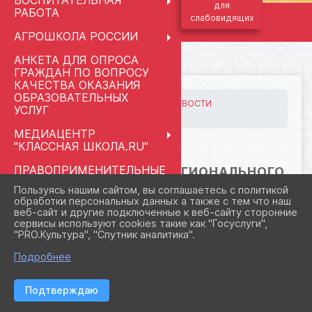
ВОСПИТАТЕЛЬНАЯ
для
РАБОТА
слабовидящих
АГРОШКОЛА РОССИИ
АНКЕТА ДЛЯ ОПРОСА
ГРАЖДАН ПО ВОПРОСУ
КАЧЕСТВА ОКАЗАНИЯ
ОБРАЗОВАТЕЛЬНЫХ
ГЛАВНАЯ
МЕРОПРИЯТИЯ
НОВОСТИ
УСЛУГ
⭐Школьный этап региона...
МЕДИАЦЕНТР
"КЛАССНАЯ ШКОЛА.RU"
12.12.2025 12:40
ПРАВОПРИМЕНИТЕЛЬНЫЕ
⭐ШКОЛЬНЫЙ ЭТАП РЕГИОНАЛЬНОГО
ПРОЦЕДУРЫ
ФЕСТИВАЛЯ ДЕТСКОГО
Пользуясь нашим сайтом, вы соглашаетесь с политикой
ТЕАТРАЛЬНОГО ТВОРЧЕСТВА
обработки персональных данных а также с тем что наш
СВЕДЕНИЯ ОБ
веб-сайт и другие подключенные к веб-сайту сторонние
«ВОЛШЕБНАЯ РАМПА»⭐
ОРГАНИЗАЦИИ ОТДЫХА
сервисы используют cookies такие как "Госуслуги",
ДЕТЕЙ И ИХ
"PRO.Культура", "Спутник аналитика".
ОЗДОРОВЛЕНИЯ
Подробнее
ПЕДАГОГАМ И
СОТРУДНИКАМ
Подтверждаю
ШКОЛЬНЫЙ