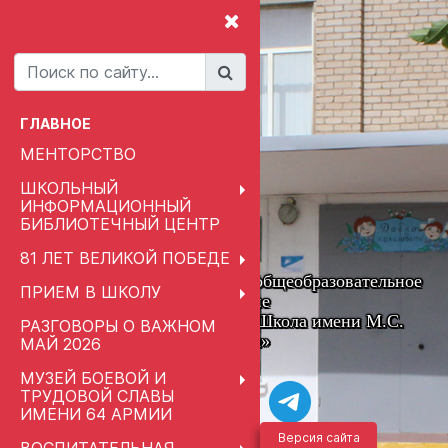
ГЛАВНОЕ
МЕНТОРСТВО
ШКОЛЬНЫЙ
ИНФОРМАЦИОННЫЙ
БИБЛИОТЕЧНЫЙ ЦЕНТР
81 ЛЕТ ВЕЛИКОЙ ПОБЕДЕ
Муниципальное автономное общеобразовательное
ПРИЕМ В ШКОЛУ
учреждение
«Привольненская Средняя Школа имени М.С.
РАЗГОВОРЫ О ВАЖНОМ
Шумилова»
МАЙ 2026
МУЗЕЙ БОЕВОЙ И
ТРУДОВОЙ СЛАВЫ
ИМЕНИ 64 АРМИИ
Версия сайта