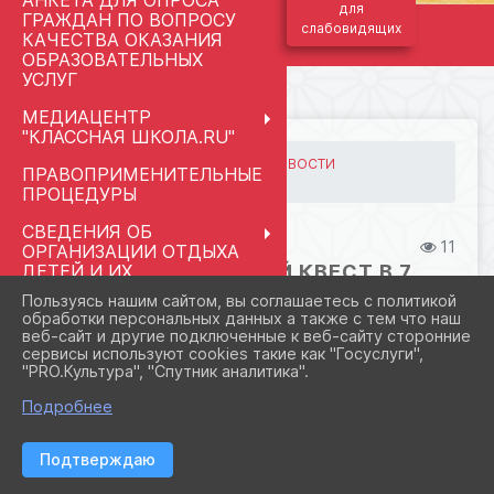
АНКЕТА ДЛЯ ОПРОСА
для
ГРАЖДАН ПО ВОПРОСУ
слабовидящих
КАЧЕСТВА ОКАЗАНИЯ
ОБРАЗОВАТЕЛЬНЫХ
УСЛУГ
МЕДИАЦЕНТР
"КЛАССНАЯ ШКОЛА.RU"
ГЛАВНАЯ
МЕРОПРИЯТИЯ
НОВОСТИ
ПРАВОПРИМЕНИТЕЛЬНЫЕ
📘 **Финансовый квест в...
ПРОЦЕДУРЫ
СВЕДЕНИЯ ОБ
14.10.2025 18:44
11
ОРГАНИЗАЦИИ ОТДЫХА
ДЕТЕЙ И ИХ
📘 **ФИНАНСОВЫЙ КВЕСТ В 7
ОЗДОРОВЛЕНИЯ
КЛАССЕ: КАК ПРЕВРАТИТЬ МЕЧТУ В
Пользуясь нашим сайтом, вы соглашаетесь с политикой
РЕАЛЬНОСТЬ?** 💵
обработки персональных данных а также с тем что наш
РАЗГОВОРЫ О ВАЖНОМ
веб-сайт и другие подключенные к веб-сайту сторонние
МАЙ 2026
сервисы используют cookies такие как "Госуслуги",
"PRO.Культура", "Спутник аналитика".
ПЕДАГОГАМ И
СОТРУДНИКАМ
Подробнее
МЕНТОРСТВО
Подтверждаю
ШКОЛЬНЫЙ