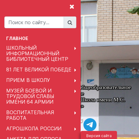
ГЛАВНОЕ
ШКОЛЬНЫЙ
ИНФОРМАЦИОННЫЙ
БИБЛИОТЕЧНЫЙ ЦЕНТР
81 ЛЕТ ВЕЛИКОЙ ПОБЕДЕ
ПРИЕМ В ШКОЛУ
Муниципальное автономное общеобразовательное
МУЗЕЙ БОЕВОЙ И
учреждение
ТРУДОВОЙ СЛАВЫ
«Привольненская Средняя Школа имени М.С.
ИМЕНИ 64 АРМИИ
Шумилова»
ВОСПИТАТЕЛЬНАЯ
РАБОТА
АГРОШКОЛА РОССИИ
Версия сайта