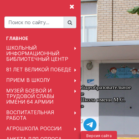
ГЛАВНОЕ
ШКОЛЬНЫЙ
ИНФОРМАЦИОННЫЙ
БИБЛИОТЕЧНЫЙ ЦЕНТР
81 ЛЕТ ВЕЛИКОЙ ПОБЕДЕ
ПРИЕМ В ШКОЛУ
Муниципальное автономное общеобразовательное
МУЗЕЙ БОЕВОЙ И
учреждение
ТРУДОВОЙ СЛАВЫ
«Привольненская Средняя Школа имени М.С.
ИМЕНИ 64 АРМИИ
Шумилова»
ВОСПИТАТЕЛЬНАЯ
РАБОТА
АГРОШКОЛА РОССИИ
Версия сайта