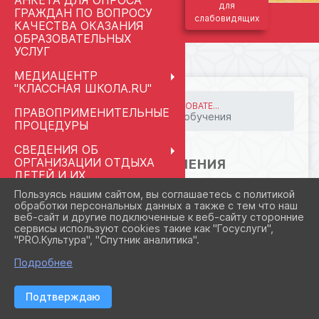
АНКЕТА ДЛЯ ОПРОСА
для
ГРАЖДАН ПО ВОПРОСУ
слабовидящих
КАЧЕСТВА ОКАЗАНИЯ
ОБРАЗОВАТЕЛЬНЫХ
УСЛУГ
МЕДИАЦЕНТР
"КЛАССНАЯ ШКОЛА.RU"
ГЛАВНАЯ
СВЕДЕНИЯ ОБ ОБРАЗОВАТЕ...
ПРАВОПРИМЕНИТЕЛЬНЫЕ
Форма обучения
04. ОБРАЗОВАНИЕ
ПРОЦЕДУРЫ
24.09.2025 16:01
СВЕДЕНИЯ ОБ
ОРГАНИЗАЦИИ ОТДЫХА
ФОРМА ОБУЧЕНИЯ
ДЕТЕЙ И ИХ
ОЗДОРОВЛЕНИЯ
Пользуясь нашим сайтом, вы соглашаетесь с политикой
Форма обучения -очная
обработки персональных данных а также с тем что наш
РАЗГОВОРЫ О ВАЖНОМ
веб-сайт и другие подключенные к веб-сайту сторонние
МАЙ 2026
сервисы используют cookies такие как "Госуслуги",
"PRO.Культура", "Спутник аналитика".
ПЕДАГОГАМ И
СОТРУДНИКАМ
Подробнее
МЕНТОРСТВО
2026 Г. ПРИВОЛЬНЕНСКАЯСШ.РФ
Подтверждаю
ВХОД
ШКОЛЬНЫЙ
КАРТА САЙТА