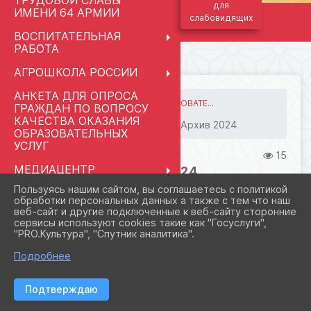
ТРУДОВОЙ СЛАВЫ
для
ИМЕНИ 64 АРМИИ
слабовидящих
ВОСПИТАТЕЛЬНАЯ
РАБОТА
АГРОШКОЛА РОССИИ
АНКЕТА ДЛЯ ОПРОСА
ГЛАВНАЯ
СВЕДЕНИЯ ОБ ОБРАЗОВАТЕ...
ГРАЖДАН ПО ВОПРОСУ
13. ОРГАНИЗАЦИЯ ПИТАНИ...
КАЧЕСТВА ОКАЗАНИЯ
Архив 2024
МЕНЮ ГОРЯЧЕГО ПИТАНИЯ
ОБРАЗОВАТЕЛЬНЫХ
УСЛУГ
11.03.2025 09:01
15
МЕДИАЦЕНТР
АРХИВ 2024
"КЛАССНАЯ ШКОЛА.RU"
Пользуясь нашим сайтом, вы соглашаетесь с политикой
обработки персональных данных а также с тем что наш
ФАЙЛЫ
ПРАВОПРИМЕНИТЕЛЬНЫЕ
веб-сайт и другие подключенные к веб-сайту сторонние
ПРОЦЕДУРЫ
сервисы используют cookies такие как "Госуслуги",
"PRO.Культура", "Спутник аналитика".
СВЕДЕНИЯ ОБ
kp2024 (11.9 KiB)
ОРГАНИЗАЦИИ ОТДЫХА
Подробнее
ДЕТЕЙ И ИХ
ОЗДОРОВЛЕНИЯ
Подтверждаю
ПЕДАГОГАМ И