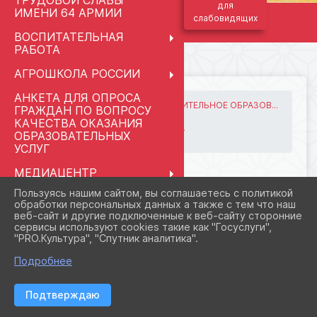
ТРУДОВОЙ СЛАВЫ
для
ИМЕНИ 64 АРМИИ
слабовидящих
ВОСПИТАТЕЛЬНАЯ
РАБОТА
АГРОШКОЛА РОССИИ
АНКЕТА ДЛЯ ОПРОСА
ГЛАВНАЯ
ВАЖНОЕ
ДОПОЛНИТЕЛЬНОЕ ОБРАЗОВ...
ГРАЖДАН ПО ВОПРОСУ
ТВОРЧЕСКИЕ ОБЪЕДИНЕНИЯ
КАЧЕСТВА ОКАЗАНИЯ
ЮНАРМЕЙСКИЙ ОТРЯД "СЫН...
ОБРАЗОВАТЕЛЬНЫХ
фото и мероприятия
УСЛУГ
МЕДИАЦЕНТР
23.09.2024 20:45
46
"КЛАССНАЯ ШКОЛА.RU"
Пользуясь нашим сайтом, вы соглашаетесь с политикой
ФОТО И МЕРОПРИЯТИЯ
обработки персональных данных а также с тем что наш
ПРАВОПРИМЕНИТЕЛЬНЫЕ
веб-сайт и другие подключенные к веб-сайту сторонние
ПРОЦЕДУРЫ
сервисы используют cookies такие как "Госуслуги",
"PRO.Культура", "Спутник аналитика".
СВЕДЕНИЯ ОБ
ОРГАНИЗАЦИИ ОТДЫХА
Подробнее
ДЕТЕЙ И ИХ
ОЗДОРОВЛЕНИЯ
Подтверждаю
ПЕДАГОГАМ И