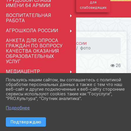
ТРУДОВОЙ СЛАВЫ
для
ИМЕНИ 64 АРМИИ
слабовидящих
ВОСПИТАТЕЛЬНАЯ
РАБОТА
АГРОШКОЛА РОССИИ
АНКЕТА ДЛЯ ОПРОСА
ГЛАВНАЯ
⋮
АГРОШКОЛА РОССИИ
ГРАЖДАН ПО ВОПРОСУ
фото
УЧЕБНО - ПРОИЗВОДСТВЕН...
КАЧЕСТВА ОКАЗАНИЯ
ОБРАЗОВАТЕЛЬНЫХ
УСЛУГ
11.09.2024 11:20
26
МЕДИАЦЕНТР
ФОТО
"КЛАССНАЯ ШКОЛА.RU"
Пользуясь нашим сайтом, вы соглашаетесь с политикой
обработки персональных данных а также с тем что наш
ПРАВОПРИМЕНИТЕЛЬНЫЕ
веб-сайт и другие подключенные к веб-сайту сторонние
ПРОЦЕДУРЫ
сервисы используют cookies такие как "Госуслуги",
"PRO.Культура", "Спутник аналитика".
СВЕДЕНИЯ ОБ
ОРГАНИЗАЦИИ ОТДЫХА
Подробнее
ДЕТЕЙ И ИХ
ОЗДОРОВЛЕНИЯ
Подтверждаю
ПЕДАГОГАМ И