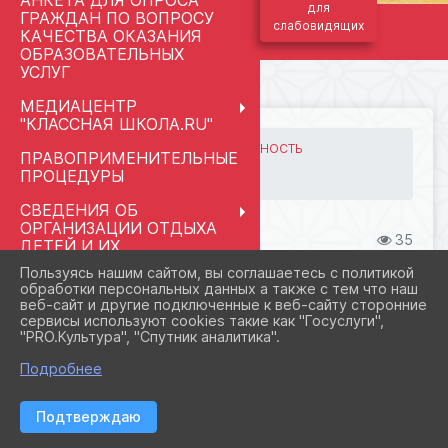
АНКЕТА ДЛЯ ОПРОСА
для
ГРАЖДАН ПО ВОПРОСУ
слабовидящих
КАЧЕСТВА ОКАЗАНИЯ
ОБРАЗОВАТЕЛЬНЫХ
УСЛУГ
МЕДИАЦЕНТР
"КЛАССНАЯ ШКОЛА.RU"
ГЛАВНАЯ
ВАЖНОЕ
БЕЗОПАСНОСТЬ
ПРАВОПРИМЕНИТЕЛЬНЫЕ
ПРОФИЛАКТИКА ДЕТСКОГО ...
ПРОЦЕДУРЫ
Здоровый образ жизни.
СВЕДЕНИЯ ОБ
ОРГАНИЗАЦИИ ОТДЫХА
08.09.2025 21:39
35
ДЕТЕЙ И ИХ
ЗДОРОВЫЙ ОБРАЗ ЖИЗНИ.
ОЗДОРОВЛЕНИЯ
Пользуясь нашим сайтом, вы соглашаетесь с политикой
обработки персональных данных а также с тем что наш
РАЗГОВОРЫ О ВАЖНОМ
веб-сайт и другие подключенные к веб-сайту сторонние
МАЙ 2026
сервисы используют cookies такие как "Госуслуги",
"PRO.Культура", "Спутник аналитика".
ПЕДАГОГАМ И
СОТРУДНИКАМ
Подробнее
МЕНТОРСТВО
Подтверждаю
ШКОЛЬНЫЙ