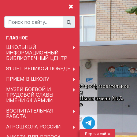
ГЛАВНОЕ
ШКОЛЬНЫЙ
ИНФОРМАЦИОННЫЙ
БИБЛИОТЕЧНЫЙ ЦЕНТР
81 ЛЕТ ВЕЛИКОЙ ПОБЕДЕ
ПРИЕМ В ШКОЛУ
Муниципальное автономное общеобразовательное
МУЗЕЙ БОЕВОЙ И
учреждение
ТРУДОВОЙ СЛАВЫ
«Привольненская Средняя Школа имени М.С.
ИМЕНИ 64 АРМИИ
Шумилова»
ВОСПИТАТЕЛЬНАЯ
РАБОТА
АГРОШКОЛА РОССИИ
Версия сайта