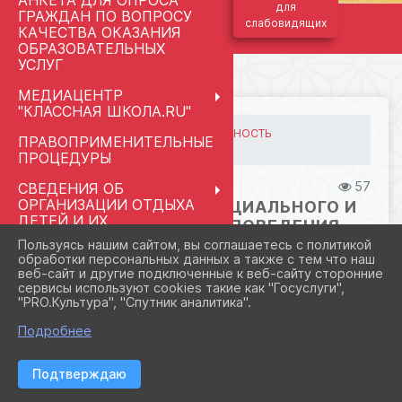
АНКЕТА ДЛЯ ОПРОСА
для
ГРАЖДАН ПО ВОПРОСУ
слабовидящих
КАЧЕСТВА ОКАЗАНИЯ
ОБРАЗОВАТЕЛЬНЫХ
УСЛУГ
МЕДИАЦЕНТР
"КЛАССНАЯ ШКОЛА.RU"
ГЛАВНАЯ
ВАЖНОЕ
БЕЗОПАСНОСТЬ
ПРАВОПРИМЕНИТЕЛЬНЫЕ
Профилактика социальн...
ПРОЦЕДУРЫ
08.09.2024 21:35
57
СВЕДЕНИЯ ОБ
ОРГАНИЗАЦИИ ОТДЫХА
ПРОФИЛАКТИКА СОЦИАЛЬНОГО И
ДЕТЕЙ И ИХ
СУИЦИДАЛЬНОГО ПОВЕДЕНИЯ
ОЗДОРОВЛЕНИЯ
ДЕТЕЙ И ПОДРОСТКОВ
Пользуясь нашим сайтом, вы соглашаетесь с политикой
обработки персональных данных а также с тем что наш
РАЗГОВОРЫ О ВАЖНОМ
веб-сайт и другие подключенные к веб-сайту сторонние
МАЙ 2026
ФАЙЛЫ
сервисы используют cookies такие как "Госуслуги",
"PRO.Культура", "Спутник аналитика".
ПЕДАГОГАМ И
СОТРУДНИКАМ
Подробнее
программа по профилактике
МЕНТОРСТВО
Подтверждаю
суицидального поведения
ШКОЛЬНЫЙ