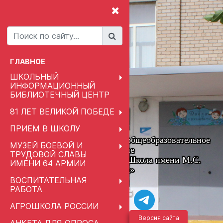
ГЛАВНОЕ
ШКОЛЬНЫЙ
ИНФОРМАЦИОННЫЙ
БИБЛИОТЕЧНЫЙ ЦЕНТР
81 ЛЕТ ВЕЛИКОЙ ПОБЕДЕ
ПРИЕМ В ШКОЛУ
Муниципальное автономное общеобразовательное
МУЗЕЙ БОЕВОЙ И
учреждение
ТРУДОВОЙ СЛАВЫ
«Привольненская Средняя Школа имени М.С.
ИМЕНИ 64 АРМИИ
Шумилова»
ВОСПИТАТЕЛЬНАЯ
РАБОТА
АГРОШКОЛА РОССИИ
Версия сайта