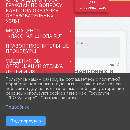
АНКЕТА ДЛЯ ОПРОСА
для
ГРАЖДАН ПО ВОПРОСУ
слабовидящих
КАЧЕСТВА ОКАЗАНИЯ
ОБРАЗОВАТЕЛЬНЫХ
УСЛУГ
МЕДИАЦЕНТР
"КЛАССНАЯ ШКОЛА.RU"
ГЛАВНАЯ
СВЕДЕНИЯ ОБ ОБРАЗОВАТЕ...
ПРАВОПРИМЕНИТЕЛЬНЫЕ
09. ФИНАНСОВО-ХОЗЯЙСТВ...
ПРОЦЕДУРЫ
Расходование финансовы...
СВЕДЕНИЯ ОБ
08.09.2024 20:34
14
ОРГАНИЗАЦИИ ОТДЫХА
ДЕТЕЙ И ИХ
РАСХОДОВАНИЕ ФИНАНСОВЫХ И
ОЗДОРОВЛЕНИЯ
МАТЕРИАЛЬНЫХ СРЕДСТВ ПО
Пользуясь нашим сайтом, вы соглашаетесь с политикой
ИТОГАМ ФИНАНСОВОГО ГОДА
обработки персональных данных а также с тем что наш
РАЗГОВОРЫ О ВАЖНОМ
веб-сайт и другие подключенные к веб-сайту сторонние
МАЙ 2026
сервисы используют cookies такие как "Госуслуги",
ФАЙЛЫ
"PRO.Культура", "Спутник аналитика".
ПЕДАГОГАМ И
СОТРУДНИКАМ
Подробнее
МЕНТОРСТВО
отчет о финансовых результатах
Подтверждаю
ШКОЛЬНЫЙ