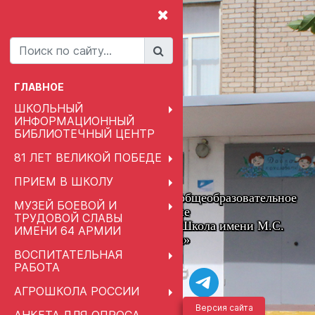
ГЛАВНОЕ
ШКОЛЬНЫЙ
ИНФОРМАЦИОННЫЙ
БИБЛИОТЕЧНЫЙ ЦЕНТР
81 ЛЕТ ВЕЛИКОЙ ПОБЕДЕ
ПРИЕМ В ШКОЛУ
Муниципальное автономное общеобразовательное
МУЗЕЙ БОЕВОЙ И
учреждение
ТРУДОВОЙ СЛАВЫ
«Привольненская Средняя Школа имени М.С.
ИМЕНИ 64 АРМИИ
Шумилова»
ВОСПИТАТЕЛЬНАЯ
РАБОТА
АГРОШКОЛА РОССИИ
Версия сайта