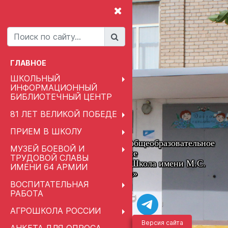
ГЛАВНОЕ
ШКОЛЬНЫЙ
ИНФОРМАЦИОННЫЙ
БИБЛИОТЕЧНЫЙ ЦЕНТР
81 ЛЕТ ВЕЛИКОЙ ПОБЕДЕ
ПРИЕМ В ШКОЛУ
Муниципальное автономное общеобразовательное
МУЗЕЙ БОЕВОЙ И
учреждение
ТРУДОВОЙ СЛАВЫ
«Привольненская Средняя Школа имени М.С.
ИМЕНИ 64 АРМИИ
Шумилова»
ВОСПИТАТЕЛЬНАЯ
РАБОТА
АГРОШКОЛА РОССИИ
Версия сайта