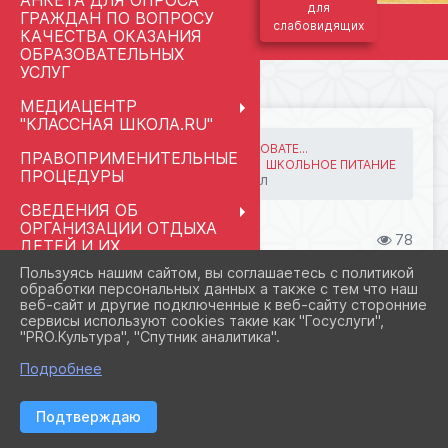
АНКЕТА ДЛЯ ОПРОСА
для
ГРАЖДАН ПО ВОПРОСУ
слабовидящих
КАЧЕСТВА ОКАЗАНИЯ
ОБРАЗОВАТЕЛЬНЫХ
УСЛУГ
МЕДИАЦЕНТР
"КЛАССНАЯ ШКОЛА.RU"
ГЛАВНАЯ
СВЕДЕНИЯ ОБ ОБРАЗОВАТЕ...
ПРАВОПРИМЕНИТЕЛЬНЫЕ
13. ОРГАНИЗАЦИЯ ПИТАНИ...
ШКОЛЬНОЕ ПИТАНИЕ
ПРОЦЕДУРЫ
Информационный материал
СВЕДЕНИЯ ОБ
ОРГАНИЗАЦИИ ОТДЫХА
01.06.2026 19:22
78
ДЕТЕЙ И ИХ
ИНФОРМАЦИОННЫЙ МАТЕРИАЛ
ОЗДОРОВЛЕНИЯ
Пользуясь нашим сайтом, вы соглашаетесь с политикой
обработки персональных данных а также с тем что наш
РАЗГОВОРЫ О ВАЖНОМ
веб-сайт и другие подключенные к веб-сайту сторонние
МАЙ 2026
сервисы используют cookies такие как "Госуслуги",
"PRO.Культура", "Спутник аналитика".
ПЕДАГОГАМ И
СОТРУДНИКАМ
Подробнее
МЕНТОРСТВО
Подтверждаю
ШКОЛЬНЫЙ